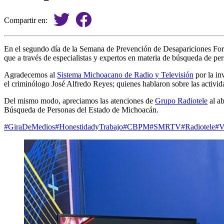
Compartir en:
En el segundo día de la Semana de Prevención de Desapariciones Forza
que a través de especialistas y expertos en materia de búsqueda de per
Agradecemos al
Sistema Michoacano de Radio y Televisión
por la
in
el criminólogo José Alfredo Reyes; quienes hablaron sobre las activ
Del mismo modo, apreciamos las atenciones de
Grupo Radiotele
al ab
Búsqueda de Personas del Estado de Michoacán.
#GiraDeMedios
#HonestidadyTrabajo
#CBPM
#SMRTV
#Radiotele
#V